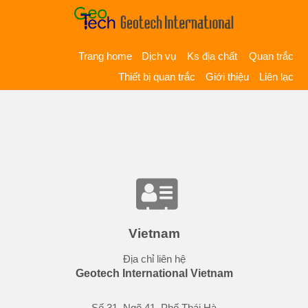
Trang home
Dịch vụ
Ks địa chất
Quan trắc
Thiết bị quan trắc
Giới thiệu
Liên lạc
Vietnam
Địa chỉ liên hệ
Geotech International Vietnam
Số 31, Ngõ 41, Phố Thái Hà