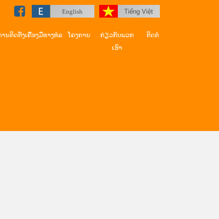
English
Tiếng Việt
ການຕິດຕັ້ງເຄື່ອງມືທາງທໍລ
ໂຄງການ
ກ່ຽວກັບພວກ
ຕິດຕໍ່
ເຮົາ